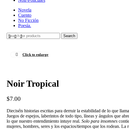
Noir-Policiales
Novela
Cuento
No Ficción
Poesía.
Search
Click to enlarge
Noir Tropical
$
7.00
Dieciséis historias escritas para derruir la estabilidad de lo que lla
Juegos de espejos, laberintos de todo tipo, líneas y ángulos que abre
lo que nuestro entendimiento intuye real.
Solo para insomnes
contie
mujeres, hombres, seres y los espacios/tiempos que los rodean. La 