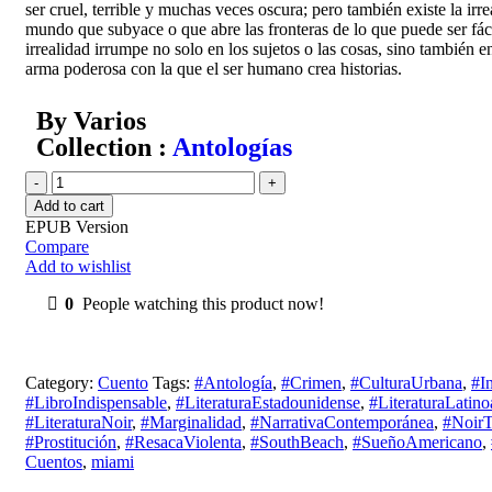
ser cruel, terrible y muchas veces oscura; pero también existe la irre
mundo que subyace o que abre las fronteras de lo que puede ser fác
irrealidad irrumpe no solo en los sujetos o las cosas, sino también e
arma poderosa con la que el ser humano crea historias.
By Varios
Collection :
Antologías
Add to cart
EPUB Version
Compare
Add to wishlist
0
People watching this product now!
Category:
Cuento
Tags:
#Antología
,
#Crimen
,
#CulturaUrbana
,
#I
#LibroIndispensable
,
#LiteraturaEstadounidense
,
#LiteraturaLatin
#LiteraturaNoir
,
#Marginalidad
,
#NarrativaContemporánea
,
#NoirT
#Prostitución
,
#ResacaViolenta
,
#SouthBeach
,
#SueñoAmericano
,
Cuentos
,
miami