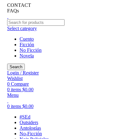
CONTACT
FAQs
Select category
Cuento
Ficción
No Ficción
Novela
Search
Login / Register
Wishlist
0
Compare
0
items
$
0.00
Menu
0
items
$
0.00
#SEd
Outsiders
Antologías
No-Ficción