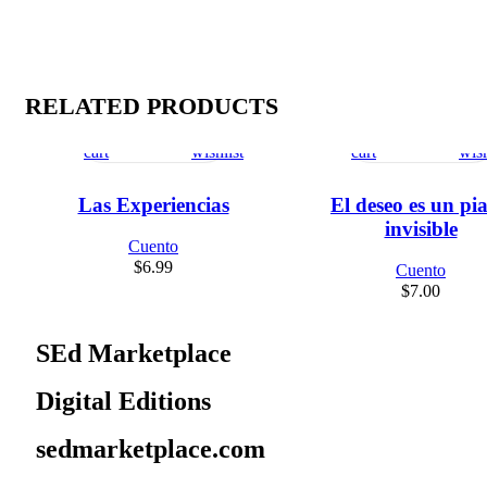
RELATED PRODUCTS
Add
Quick
Compare
Add
Add
Quick
Compare
Ad
to
view
to
to
view
to
cart
wishlist
cart
wish
Las Experiencias
El deseo es un pi
invisible
Cuento
$
6.99
Cuento
$
7.00
SEd Marketplace
Digital Editions
sedmarketplace.com