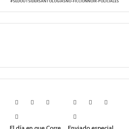
#SED
OUTSIDERS
ANTOLOGÍAS
NO-FICCIÓN
NOIR-POLICIALES
El día en que Corre
Enviado especial