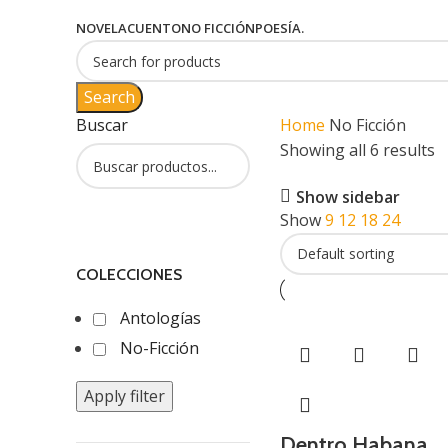
NOVELA
CUENTO
NO FICCIÓN
POESÍA.
Search
Buscar
Home
No Ficción
Showing all 6 results
Show sidebar
Show
9
12
18
24
COLECCIONES
Antologías
No-Ficción
Apply filter
Dentro Habana