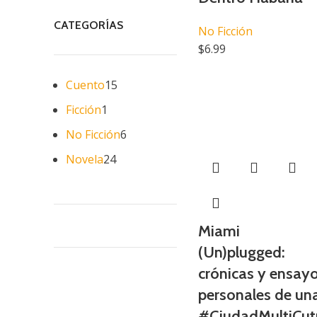
CATEGORÍAS
No Ficción
$
6.99
Cuento
15
Ficción
1
No Ficción
6
Novela
24
Miami
(Un)plugged:
crónicas y ensay
personales de un
#CiudadMultiCut