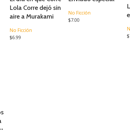
L
Lola Corre dejó sin
No Ficción
e
aire a Murakami
$
7.00
N
No Ficción
$
$
6.99
os
a
u