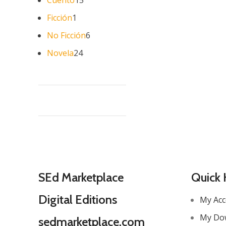
Cuento
15
Ficción
1
No Ficción
6
Novela
24
SEd Marketplace
Quick 
Digital Editions
My Ac
My Do
sedmarketplace.com