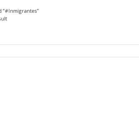
d “#Inmigrantes”
ult