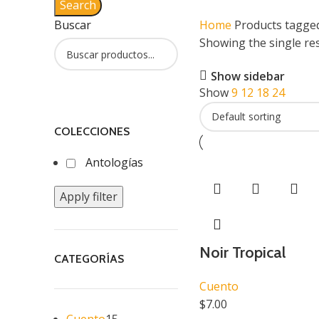
Search
Buscar
Home
Products tagge
Showing the single res
Show sidebar
Show
9
12
18
24
COLECCIONES
Antologías
Apply filter
Noir Tropical
CATEGORÍAS
Cuento
$
7.00