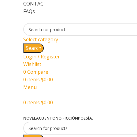
CONTACT
FAQs
Select category
Search
Login / Register
Wishlist
0
Compare
0
items
$
0.00
Menu
0
items
$
0.00
NOVELA
CUENTO
NO FICCIÓN
POESÍA.