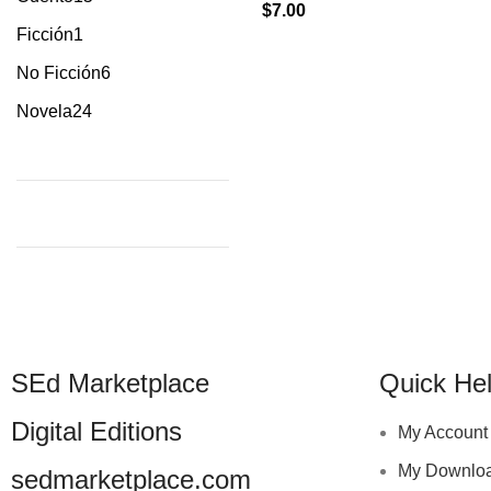
$
7.00
Ficción
1
No Ficción
6
Novela
24
SEd Marketplace
Quick He
Digital Editions
My Account
My Downlo
sedmarketplace.com