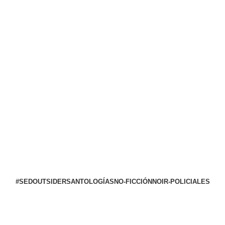
#SED
OUTSIDERS
ANTOLOGÍAS
NO-FICCIÓN
NOIR-POLICIALES