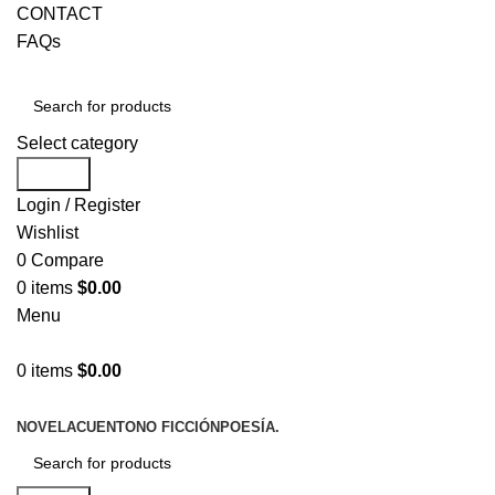
CONTACT
FAQs
Select category
Search
Login / Register
Wishlist
0
Compare
0
items
$
0.00
Menu
0
items
$
0.00
NOVELA
CUENTO
NO FICCIÓN
POESÍA.